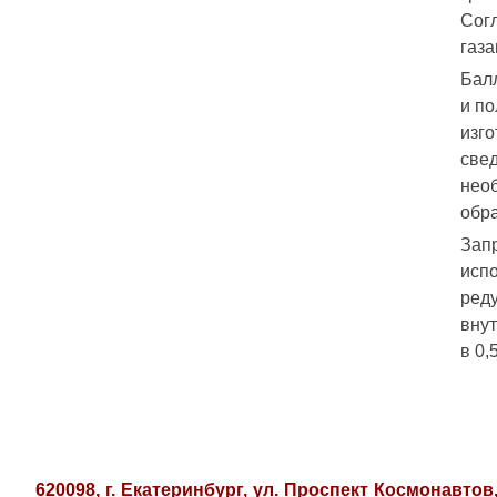
Согл
газа
Бал
и по
изго
свед
необ
обр
Запр
исп
реду
внут
в 0,
620098, г. Екатеринбург, ул. Проспект Космонавтов,