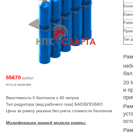
Коли
Емко
Рабо
Прои
Тип р
Рам
неб
бал
55670
руб/шт
20 
есть в наличии
и п
при
Вместимость 5 баллонов х 40 литров
Тип редуктора (вид рабочего газа) БАО/БПО/БКО
Рам
Цена за рампу указана без учета стоимости баллонов
уст
ост
Модификации данной модели рампы:
Рам